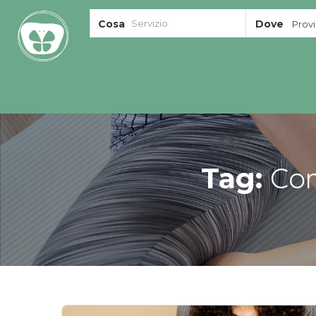
Cosa
Dove
Provin
Com
Tag: