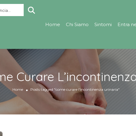
cia...
Home
Chi Siamo
Sintomi
Entra n
e Curare L’incontinenza
Home
Posts tagged "come curare l’incontinenza urinaria"