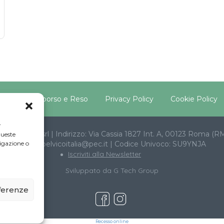
litica di Rimborso e Reso
Privacy Policy
Cookie Policy
r
ia beAPPI srl | Indirizzo: Via Cassia 1827 Int. A, 00123 Roma (R
queste
igazione o
pavimentopelvicoitalia@pec.it | Codice Univoco: SU9YNJA
Iscriviti alla Newsletter
Sviluppato da
G Tech Group
eferenze
Recesso online