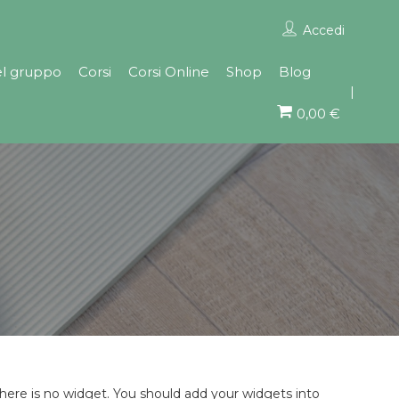
Accedi
el gruppo
Corsi
Corsi Online
Shop
Blog
0,00 €
here is no widget. You should add your widgets into