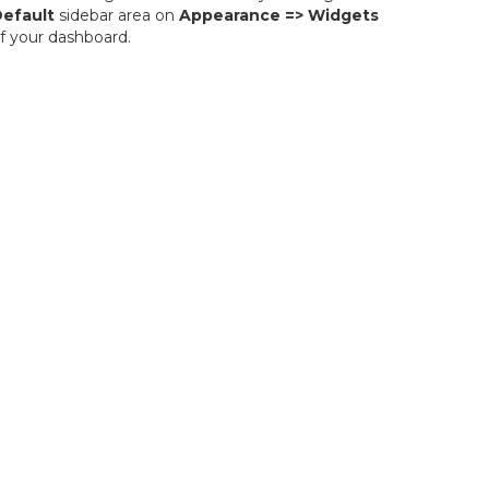
efault
sidebar area on
Appearance => Widgets
f your dashboard.