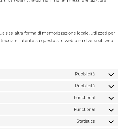
ostro sito web. Chiediamo il tuo permesso per piazzare
lsiasi altra forma di memorizzazione locale, utilizzati per
 tracciare l'utente su questo sito web o su diversi siti web
Pubblicità
Consent to ser
Pubblicità
Consent to ser
Functional
Consent to ser
Functional
Consent to ser
Statistics
Consent to ser