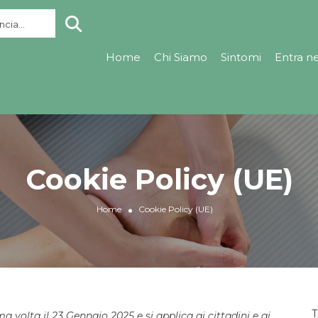
cia...
Home
Chi Siamo
Sintomi
Entra n
Cookie Policy (UE)
Home
Cookie Policy (UE)
T
a volta il 23 Gennaio 2025 e si applica ai cittadini e ai