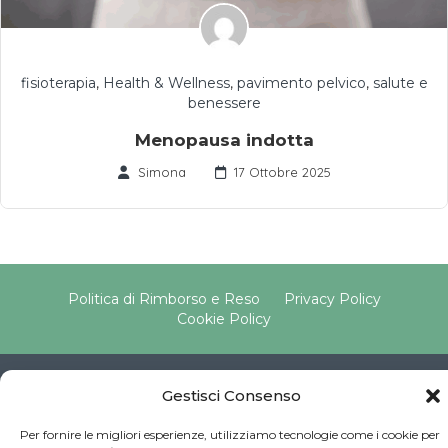
fisioterapia
,
Health & Wellness
,
pavimento pelvico
,
salute e
benessere
Menopausa indotta
Simona
17 Ottobre 2025
Politica di Rimborso e Reso
Privacy Policy
Cookie Policy
Copyright © 2025 Pavimento Pelvico Italia beAPPI srl |
Gestisci Consenso
Indirizzo: Via Cassia 1827 Int. A, 00123 Roma (RM) |
P.IVA: 16569171008 | Email PEC:
Per fornire le migliori esperienze, utilizziamo tecnologie come i cookie per