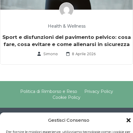
Health & Wellness
Sport e disfunzioni del pavimento pelvico: cosa
fare, cosa evitare e come allenarsi in sicurezza
Simona
8 Aprile 2026
Politica di Rimborso e Reso
Privacy Policy
Cookie Policy
Copyright © 2025 Pavimento Pelvico Italia beAPPI srl |
Gestisci Consenso
Indirizzo: Via Cassia 1827 Int. A, 00123 Roma (RM) |
P.IVA: 16569171008 | Email PEC:
Per fornire le migliori esperienze, utilizziamo tecnologie come i cookie per