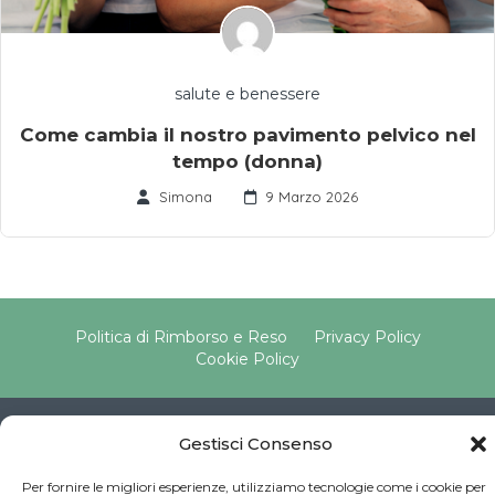
salute e benessere
Come cambia il nostro pavimento pelvico nel
tempo (donna)
Simona
9 Marzo 2026
Politica di Rimborso e Reso
Privacy Policy
Cookie Policy
Copyright © 2025 Pavimento Pelvico Italia beAPPI srl |
Gestisci Consenso
Indirizzo: Via Cassia 1827 Int. A, 00123 Roma (RM) |
P.IVA: 16569171008 | Email PEC:
Per fornire le migliori esperienze, utilizziamo tecnologie come i cookie per