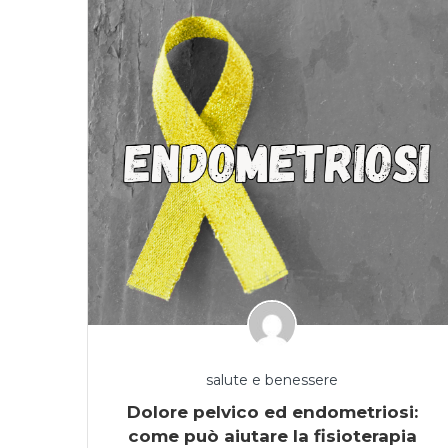
salute e benessere
Dolore pelvico ed endometriosi:
come può aiutare la fisioterapia