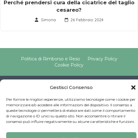
Perché prendersi cura della cicatrice del taglio
cesareo?
Simona
26 Febbraio 2024
Politica di Rimborso e Reso
Privacy Policy
Cookie Policy
Copyright © 2025 Pavimento Pelvico Italia beAPPI srl |
Gestisci Consenso
Indirizzo: Via Cassia 1827 Int. A, 00123 Roma (RM) |
P.IVA: 16569171008 | Email PEC:
Per fornire le migliori esperienze, utilizziamo tecnologie come i cookie per
pavimentopelvicoitalia@pec.it | Codice Univoco:
memorizzare e/o accedere alle informazioni del dispositivo. Il consenso a
queste tecnologie ci permetterà di elaborare dati come il comportamento
SU9YNJA
di navigazione o ID unici su questo sito. Non acconsentire o ritirare il
Iscriviti alla Newsletter
consenso può influire negativamente su alcune caratteristiche e funzioni.
Sviluppato da
G Tech Group