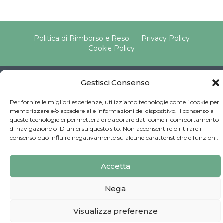
Politica di Rimborso e Reso
Privacy Policy
Cookie Policy
Gestisci Consenso
Copyright © 2025 Pavimento Pelvico Italia beAPPI srl |
Indirizzo: Via Cassia 1827 Int. A, 00123 Roma (RM) |
Per fornire le migliori esperienze, utilizziamo tecnologie come i cookie per
P.IVA: 16569171008 | Email PEC:
memorizzare e/o accedere alle informazioni del dispositivo. Il consenso a
pavimentopelvicoitalia@pec.it | Codice Univoco:
queste tecnologie ci permetterà di elaborare dati come il comportamento
SU9YNJA
di navigazione o ID unici su questo sito. Non acconsentire o ritirare il
Iscriviti alla Newsletter
consenso può influire negativamente su alcune caratteristiche e funzioni.
Sviluppato da
G Tech Group
Accetta
Nega
Visualizza preferenze
Recesso online