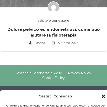
salute e benessere
Dolore pelvico ed endometriosi: come può
aiutare la fisioterapia
Simona
25 Marzo 2026
Politica di Rimborso e Reso
Privacy Policy
Cookie Policy
Copyright © 2025 Pavimento Pelvico Italia beAPPI srl |
Gestisci Consenso
Indirizzo: Via Cassia 1827 Int. A, 00123 Roma (RM) |
P.IVA: 16569171008 | Email PEC:
Per fornire le migliori esperienze, utilizziamo tecnologie come i cookie per