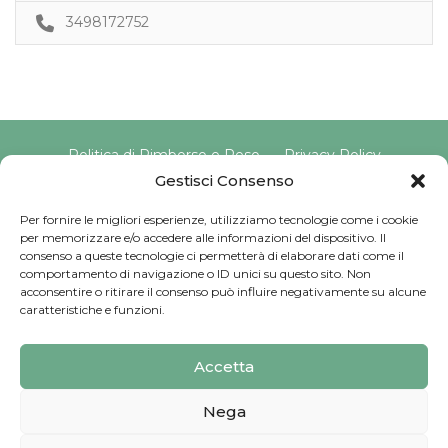
3498172752
Politica di Rimborso e Reso
Privacy Policy
Cookie Policy
Gestisci Consenso
Per fornire le migliori esperienze, utilizziamo tecnologie come i cookie
per memorizzare e/o accedere alle informazioni del dispositivo. Il
Copyright © 2025 Pavimento Pelvico Italia beAPPI srl |
consenso a queste tecnologie ci permetterà di elaborare dati come il
Indirizzo: Via Cassia 1827 Int. A, 00123 Roma (RM) |
comportamento di navigazione o ID unici su questo sito. Non
P.IVA: 16569171008 | Email PEC:
acconsentire o ritirare il consenso può influire negativamente su alcune
pavimentopelvicoitalia@pec.it | Codice Univoco:
caratteristiche e funzioni.
SU9YNJA
Iscriviti alla Newsletter
Accetta
Sviluppato da
G Tech Group
Nega