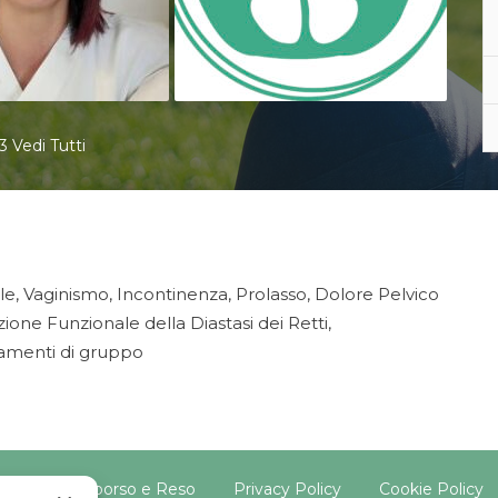
3 Vedi Tutti
e, Vaginismo, Incontinenza, Prolasso, Dolore Pelvico
ione Funzionale della Diastasi dei Retti,
tamenti di gruppo
litica di Rimborso e Reso
Privacy Policy
Cookie Policy