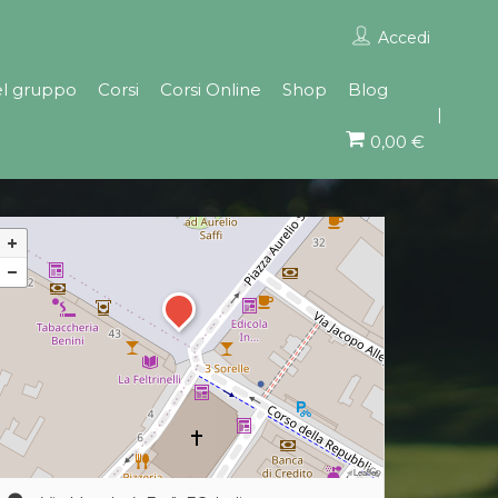
Accedi
el gruppo
Corsi
Corsi Online
Shop
Blog
0,00 €
Leaflet