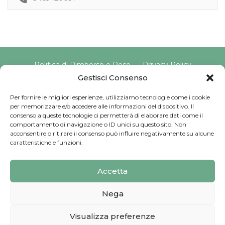
Politica di Rimborso e Reso
Privacy Policy
Cookie Policy
Gestisci Consenso
Per fornire le migliori esperienze, utilizziamo tecnologie come i cookie
per memorizzare e/o accedere alle informazioni del dispositivo. Il
Copyright © 2025 Pavimento Pelvico Italia beAPPI srl |
consenso a queste tecnologie ci permetterà di elaborare dati come il
Indirizzo: Via Cassia 1827 Int. A, 00123 Roma (RM) |
comportamento di navigazione o ID unici su questo sito. Non
P.IVA: 16569171008 | Email PEC:
acconsentire o ritirare il consenso può influire negativamente su alcune
pavimentopelvicoitalia@pec.it | Codice Univoco:
caratteristiche e funzioni.
SU9YNJA
Iscriviti alla Newsletter
Accetta
Sviluppato da
G Tech Group
Nega
Visualizza preferenze