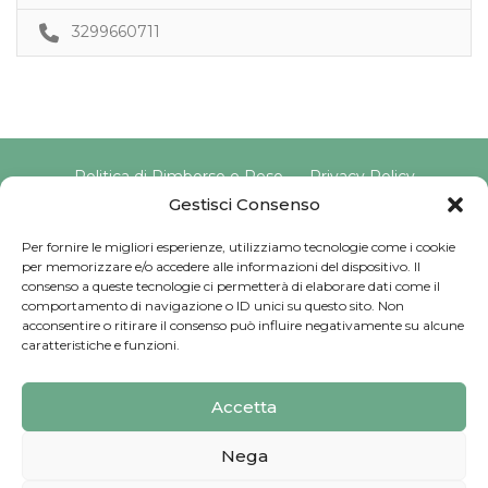
3299660711
Politica di Rimborso e Reso
Privacy Policy
Cookie Policy
Gestisci Consenso
Per fornire le migliori esperienze, utilizziamo tecnologie come i cookie
per memorizzare e/o accedere alle informazioni del dispositivo. Il
Copyright © 2025 Pavimento Pelvico Italia beAPPI srl |
consenso a queste tecnologie ci permetterà di elaborare dati come il
Indirizzo: Via Cassia 1827 Int. A, 00123 Roma (RM) |
comportamento di navigazione o ID unici su questo sito. Non
P.IVA: 16569171008 | Email PEC:
acconsentire o ritirare il consenso può influire negativamente su alcune
pavimentopelvicoitalia@pec.it | Codice Univoco:
caratteristiche e funzioni.
SU9YNJA
Iscriviti alla Newsletter
Accetta
Sviluppato da
G Tech Group
Nega