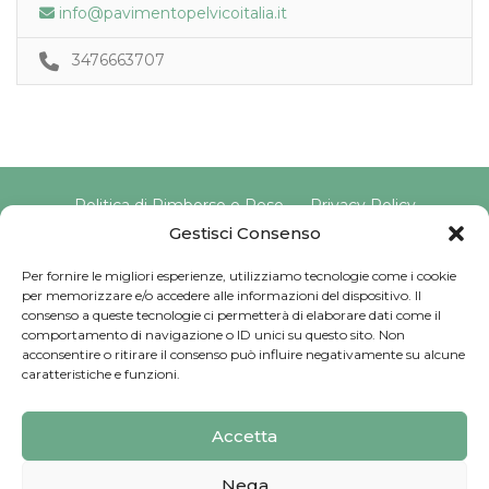
info@pavimentopelvicoitalia.it
3476663707
Politica di Rimborso e Reso
Privacy Policy
Cookie Policy
Gestisci Consenso
Per fornire le migliori esperienze, utilizziamo tecnologie come i cookie
per memorizzare e/o accedere alle informazioni del dispositivo. Il
Copyright © 2025 Pavimento Pelvico Italia beAPPI srl |
consenso a queste tecnologie ci permetterà di elaborare dati come il
Indirizzo: Via Cassia 1827 Int. A, 00123 Roma (RM) |
comportamento di navigazione o ID unici su questo sito. Non
P.IVA: 16569171008 | Email PEC:
acconsentire o ritirare il consenso può influire negativamente su alcune
pavimentopelvicoitalia@pec.it | Codice Univoco:
caratteristiche e funzioni.
SU9YNJA
Iscriviti alla Newsletter
Accetta
Sviluppato da
G Tech Group
Nega