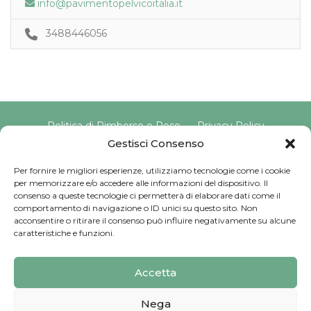
info@pavimentopelvicoitalia.it
3488446056
Politica di Rimborso e Reso
Privacy Policy
Cookie Policy
Gestisci Consenso
Per fornire le migliori esperienze, utilizziamo tecnologie come i cookie
per memorizzare e/o accedere alle informazioni del dispositivo. Il
Copyright © 2025 Pavimento Pelvico Italia beAPPI srl |
consenso a queste tecnologie ci permetterà di elaborare dati come il
Indirizzo: Via Cassia 1827 Int. A, 00123 Roma (RM) |
comportamento di navigazione o ID unici su questo sito. Non
P.IVA: 16569171008 | Email PEC:
acconsentire o ritirare il consenso può influire negativamente su alcune
pavimentopelvicoitalia@pec.it | Codice Univoco:
caratteristiche e funzioni.
SU9YNJA
Iscriviti alla Newsletter
Accetta
Sviluppato da
G Tech Group
Nega