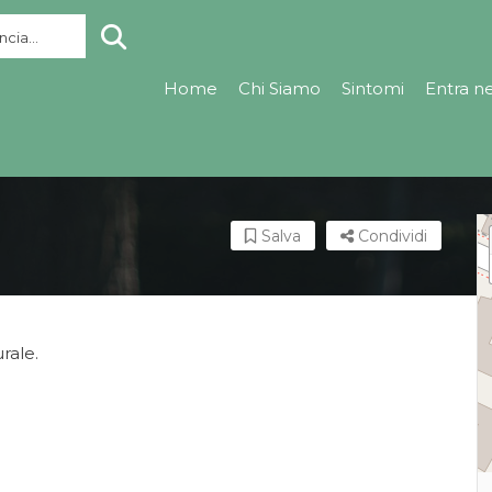
cia...
Home
Chi Siamo
Sintomi
Entra n
Salva
Condividi
rale.