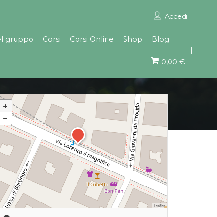
Accedi
el gruppo
Corsi
Corsi Online
Shop
Blog
0,00 €
Leaflet