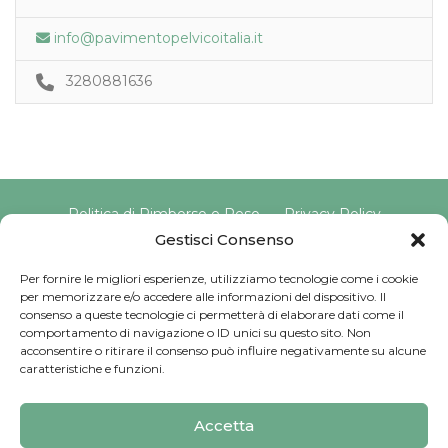
info@pavimentopelvicoitalia.it
3280881636
Politica di Rimborso e Reso
Privacy Policy
Cookie Policy
Gestisci Consenso
Per fornire le migliori esperienze, utilizziamo tecnologie come i cookie
per memorizzare e/o accedere alle informazioni del dispositivo. Il
Copyright © 2025 Pavimento Pelvico Italia beAPPI srl |
consenso a queste tecnologie ci permetterà di elaborare dati come il
Indirizzo: Via Cassia 1827 Int. A, 00123 Roma (RM) |
comportamento di navigazione o ID unici su questo sito. Non
P.IVA: 16569171008 | Email PEC:
acconsentire o ritirare il consenso può influire negativamente su alcune
pavimentopelvicoitalia@pec.it | Codice Univoco:
caratteristiche e funzioni.
SU9YNJA
Iscriviti alla Newsletter
Accetta