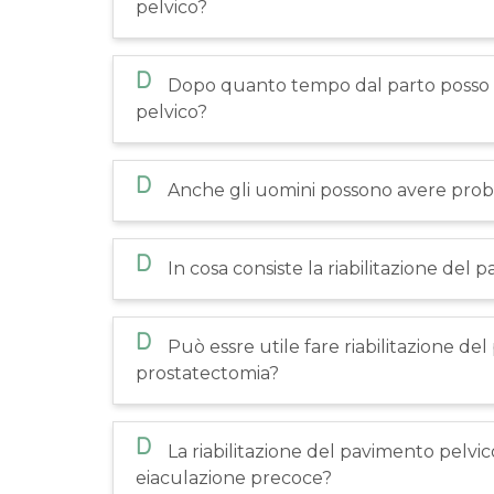
pelvico?
D
Dopo quanto tempo dal parto posso ini
pelvico?
D
Anche gli uomini possono avere probl
D
In cosa consiste la riabilitazione del
D
Può essre utile fare riabilitazione d
prostatectomia?
D
La riabilitazione del pavimento pelvi
eiaculazione precoce?