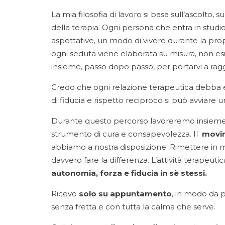
La mia filosofia di lavoro si basa sull’ascolto, sul
della terapia. Ogni persona che entra in studio
aspettative, un modo di vivere durante la propr
ogni seduta viene elaborata su misura, non esi
insieme, passo dopo passo, per portarvi a rag
Credo che ogni relazione terapeutica debba e
di fiducia e rispetto reciproco si può avviar
Durante questo percorso lavoreremo insieme 
strumento di cura e consapevolezza. Il
movi
abbiamo a nostra disposizione. Rimettere in m
davvero fare la differenza. L’attività terapeuti
autonomia, forza e fiducia in sè stessi.
Ricevo
solo su appuntamento
, in modo da
senza fretta e con tutta la calma che serve.