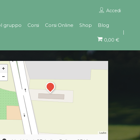
Accedi
el gruppo
Corsi
Corsi Online
Shop
Blog
0,00 €
Leaflet