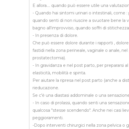
E allora.... quando può essere utile una valutaz
- Quando hai sintomi urinari o intestinali, come :
quando senti di non riuscire a svuotare bene la v
bagno all'improvviso, quando soffri di stitichezza 
- In presenza di dolore.
Che può essere dolore durante i rapporti , dolore 
fastidi nella zona perineale, vaginale o anale, nel
prostatectomia).
- In gravidanza e nel post parto, per prepararsi 
elasticità, mobilità e spinta.
Per aiutare la ripresa nel post parto (anche a dist
rieducazione.
Se c'è una diastasi addominale o una sensazione 
- In caso di prolassi, quando senti una sensazio
qualcosa "stesse scendendo". Anche nei casi lie
peggioramenti.
-Dopo interventi chirurgici nella zona pelvica o ge