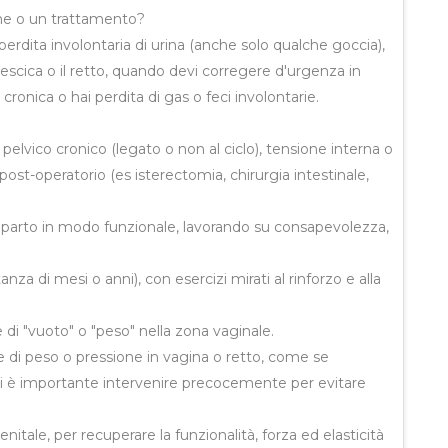
ione o un trattamento?
 perdita involontaria di urina (anche solo qualche goccia),
escica o il retto, quando devi corregere d'urgenza in
cronica o hai perdita di gas o feci involontarie.
pelvico cronico (legato o non al ciclo), tensione interna o
 post-operatorio (es isterectomia, chirurgia intestinale,
al parto in modo funzionale, lavorando su consapevolezza,
anza di mesi o anni), con esercizi mirati al rinforzo e alla
di "vuoto" o "peso" nella zona vaginale.
ne di peso o pressione in vagina o retto, come se
vi è importante intervenire precocemente per evitare
nitale, per recuperare la funzionalità, forza ed elasticità