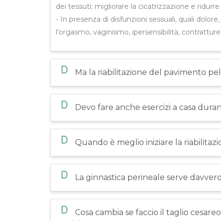
dei tessuti; migliorare la cicatrizzazione e ridurre
- In presenza di disfunzioni sessuali, quali dolore
l'orgasmo, vaginismo, ipersensibilità, contratture 
D
Ma la riabilitazione del pavimento pe
D
Devo fare anche esercizi a casa durant
D
Quando è meglio iniziare la riabilitaz
D
La ginnastica perineale serve davvero
D
Cosa cambia se faccio il taglio cesa