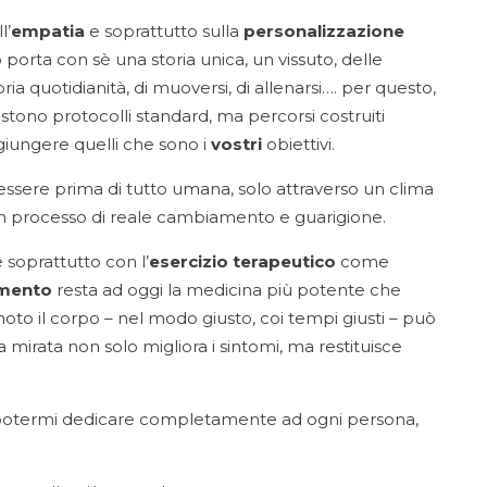
l’
empatia
e soprattutto sulla
personalizzazione
 porta con sè una storia unica, un vissuto, delle
ia quotidianità, di muoversi, di allenarsi…. per questo,
stono protocolli standard, ma percorsi costruiti
giungere quelli che sono i
vostri
obiettivi.
ssere prima di tutto umana, solo attraverso un clima
e un processo di reale cambiamento e guarigione.
soprattutto con l’
esercizio terapeutico
come
mento
resta ad oggi la medicina più potente che
oto il corpo – nel modo giusto, coi tempi giusti – può
ca mirata non solo migliora i sintomi, ma restituisce
 potermi dedicare completamente ad ogni persona,