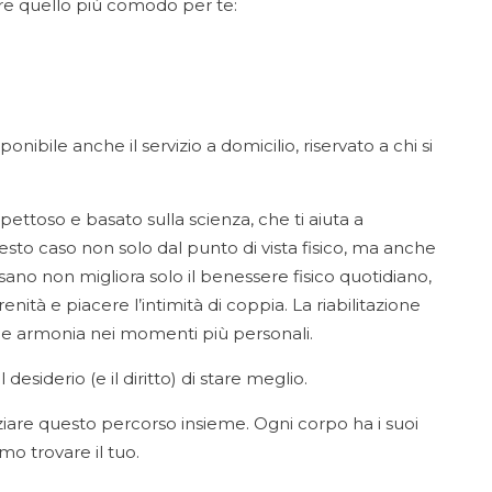
ere quello più comodo per te:
nibile anche il servizio a domicilio, riservato a chi si
spettoso e basato sulla scienza, che ti aiuta a
uesto caso non solo dal punto di vista fisico, ma anche
ano non migliora solo il benessere fisico quotidiano,
ità e piacere l’intimità di coppia. La riabilitazione
rt e armonia nei momenti più personali.
desiderio (e il diritto) di stare meglio.
iziare questo percorso insieme. Ogni corpo ha i suoi
o trovare il tuo.