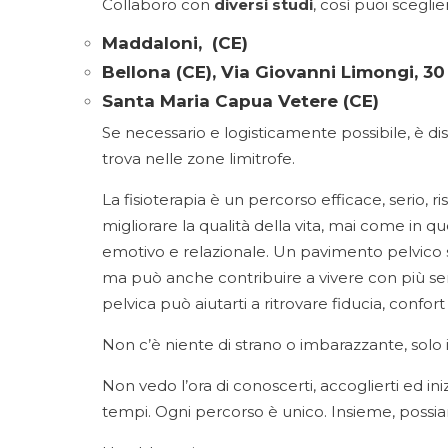
Collaboro con
diversi studi
, così puoi scegli
Maddaloni, (CE)
Bellona (CE), Via Giovanni Limongi, 30
Santa Maria Capua Vetere (CE)
Se necessario e logisticamente possibile, è dispo
trova nelle zone limitrofe.
La fisioterapia è un percorso efficace, serio, ri
migliorare la qualità della vita, mai come in q
emotivo e relazionale. Un pavimento pelvico s
ma può anche contribuire a vivere con più seren
pelvica può aiutarti a ritrovare fiducia, confo
Non c’è niente di strano o imbarazzante, solo il 
Non vedo l’ora di conoscerti, accoglierti ed in
tempi. Ogni percorso è unico. Insieme, possiam