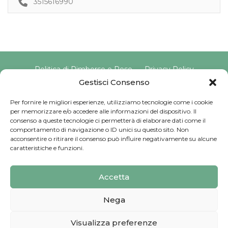
3515616990
Politica di Rimborso e Reso
Privacy Policy
Cookie Policy
Gestisci Consenso
Per fornire le migliori esperienze, utilizziamo tecnologie come i cookie
per memorizzare e/o accedere alle informazioni del dispositivo. Il
Copyright © 2025 Pavimento Pelvico Italia beAPPI srl |
consenso a queste tecnologie ci permetterà di elaborare dati come il
Indirizzo: Via Cassia 1827 Int. A, 00123 Roma (RM) |
comportamento di navigazione o ID unici su questo sito. Non
P.IVA: 16569171008 | Email PEC:
acconsentire o ritirare il consenso può influire negativamente su alcune
pavimentopelvicoitalia@pec.it | Codice Univoco:
caratteristiche e funzioni.
SU9YNJA
Iscriviti alla Newsletter
Accetta
Sviluppato da
G Tech Group
Nega
Visualizza preferenze