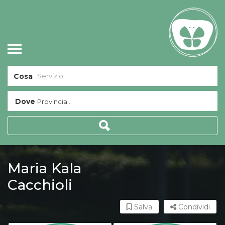
Cosa
Dove
Provincia...
Maria Kala
Cacchioli
Salva
Condividi