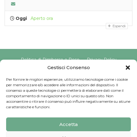
Oggi
Aperto ora
Espandi
Politica di Rimborso e Reso
Privacy Policy
Cookie Policy
Gestisci Consenso
Per fornire le migliori esperienze, utilizziamo tecnologie come i cookie
per memorizzare e/o accedere alle informazioni del dispositivo. Il
Copyright © 2025 Pavimento Pelvico Italia beAPPI srl |
consenso a queste tecnologie ci permetterà di elaborare dati come il
Indirizzo: Via Cassia 1827 Int. A, 00123 Roma (RM) |
comportamento di navigazione o ID unici su questo sito. Non
P.IVA: 16569171008 | Email PEC:
acconsentire o ritirare il consenso può influire negativamente su alcune
pavimentopelvicoitalia@pec.it | Codice Univoco:
caratteristiche e funzioni.
SU9YNJA
Iscriviti alla Newsletter
Accetta
Sviluppato da
G Tech Group