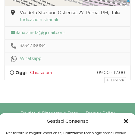
Leaflet
Via della Stazione Ostiense, 27, Roma, RM, Italia
Indicazioni stradali
ilaria.ales12@gmail.com
3334718084
Whatsapp
Oggi
Chiuso ora
09:00 - 17:00
Espandi
Politica di Rimborso e Reso
Privacy Policy
Cookie Policy
Gestisci Consenso
Per fornire le migliori esperienze, utilizziamo tecnologie come i cookie