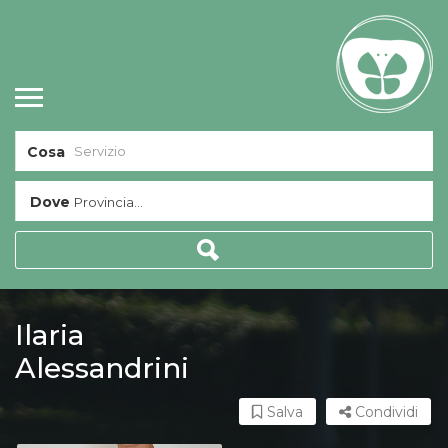
Cosa
Dove
Provincia...
Ilaria
Alessandrini
Salva
Condividi