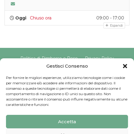
Oggi
Chiuso ora
09:00 - 17:00
Espandi
Politica di Rimborso e Reso
Privacy Policy
Cookie Policy
Gestisci Consenso
Per fornire le migliori esperienze, utilizziamo tecnologie come i cookie
per memorizzare e/o accedere alle informazioni del dispositivo. Il
Copyright © 2025 Pavimento Pelvico Italia beAPPI srl |
consenso a queste tecnologie ci permetterà di elaborare dati come il
Indirizzo: Via Cassia 1827 Int. A, 00123 Roma (RM) |
comportamento di navigazione o ID unici su questo sito. Non
P.IVA: 16569171008 | Email PEC:
acconsentire o ritirare il consenso può influire negativamente su alcune
pavimentopelvicoitalia@pec.it | Codice Univoco:
caratteristiche e funzioni.
SU9YNJA
Iscriviti alla Newsletter
Accetta
Sviluppato da
G Tech Group