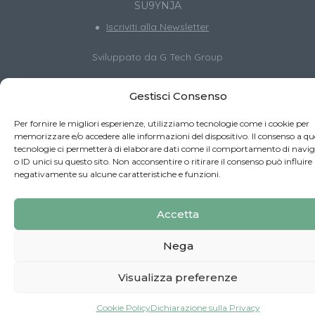
SU9YNJA
Iscriviti alla Newsletter
Sviluppato da
G Tech Group
Gestisci Consenso
Per fornire le migliori esperienze, utilizziamo tecnologie come i cookie per
memorizzare e/o accedere alle informazioni del dispositivo. Il consenso a qu
Recesso online
tecnologie ci permetterà di elaborare dati come il comportamento di navi
o ID unici su questo sito. Non acconsentire o ritirare il consenso può influire
negativamente su alcune caratteristiche e funzioni.
Accetta
Nega
Visualizza preferenze
Cookie Policy
Dichiarazione sulla Privacy