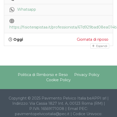
Whatsapp
https://fisioterapistaa.it/professionista/67d929bad08ea01
Oggi
Giornata di riposo
Espandi
Politica di Rimborso e Reso
Privacy Policy
Cookie Policy
Copyright © 2025 Pavimento Pelvico Italia beAPPI srl |
Indirizzo: Via Cassia 1827 Int. A, 00123 Roma (RM) |
P.IVA: 16569171008 | Email PEC:
pavimentopelvicoitalia@pec.it | Codice Univoco: