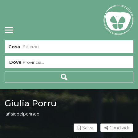
Cosa
Dove
Provincia...
Giulia Porru
lafisiodelperineo
Salva
Condividi