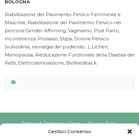
BOLOGNA
Riabilitazione del Pavimento Pelvico Femminile e
Maschile, Riabilitazione del Pavimento Pelvico nei
percorsi Gender Affirming, Vaginismo, Post Parto,
Incontinenza, Prolasso, Stipsi, Dolore Pelvico
(vulvodinia, nevralgia del pudendo…), Lichen,
Menopausa, Rieducazione Funzionale della Diastasi dei
Retti, Elettrostimolazione, Biofeedback.
Politica di Rimborso e Reso
Privacy Policy
Cookie Policy
Gestisci Consenso