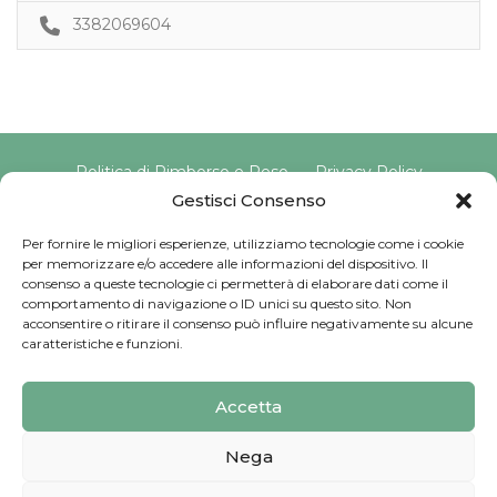
3382069604
Politica di Rimborso e Reso
Privacy Policy
Cookie Policy
Gestisci Consenso
Per fornire le migliori esperienze, utilizziamo tecnologie come i cookie
per memorizzare e/o accedere alle informazioni del dispositivo. Il
Copyright © 2025 Pavimento Pelvico Italia beAPPI srl |
consenso a queste tecnologie ci permetterà di elaborare dati come il
Indirizzo: Via Cassia 1827 Int. A, 00123 Roma (RM) |
comportamento di navigazione o ID unici su questo sito. Non
P.IVA: 16569171008 | Email PEC:
acconsentire o ritirare il consenso può influire negativamente su alcune
pavimentopelvicoitalia@pec.it | Codice Univoco:
caratteristiche e funzioni.
SU9YNJA
Iscriviti alla Newsletter
Accetta
Sviluppato da
G Tech Group
Nega