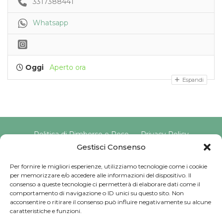
3317388441
Whatsapp
Oggi
Aperto ora
Espandi
Politica di Rimborso e Reso
Privacy Policy
Cookie Policy
Gestisci Consenso
Per fornire le migliori esperienze, utilizziamo tecnologie come i cookie
per memorizzare e/o accedere alle informazioni del dispositivo. Il
Copyright © 2025 Pavimento Pelvico Italia beAPPI srl |
consenso a queste tecnologie ci permetterà di elaborare dati come il
Indirizzo: Via Cassia 1827 Int. A, 00123 Roma (RM) |
comportamento di navigazione o ID unici su questo sito. Non
P.IVA: 16569171008 | Email PEC:
acconsentire o ritirare il consenso può influire negativamente su alcune
pavimentopelvicoitalia@pec.it | Codice Univoco:
caratteristiche e funzioni.
SU9YNJA