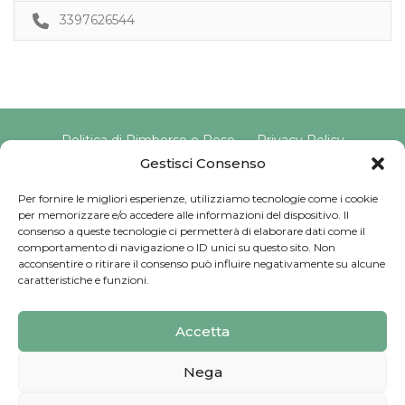
3397626544
Politica di Rimborso e Reso
Privacy Policy
Cookie Policy
Gestisci Consenso
Per fornire le migliori esperienze, utilizziamo tecnologie come i cookie
per memorizzare e/o accedere alle informazioni del dispositivo. Il
Copyright © 2025 Pavimento Pelvico Italia beAPPI srl |
consenso a queste tecnologie ci permetterà di elaborare dati come il
Indirizzo: Via Cassia 1827 Int. A, 00123 Roma (RM) |
comportamento di navigazione o ID unici su questo sito. Non
P.IVA: 16569171008 | Email PEC:
acconsentire o ritirare il consenso può influire negativamente su alcune
pavimentopelvicoitalia@pec.it | Codice Univoco:
caratteristiche e funzioni.
SU9YNJA
Iscriviti alla Newsletter
Accetta
Sviluppato da
G Tech Group
Nega