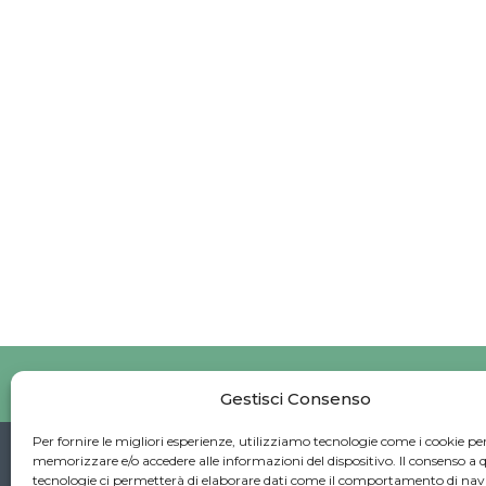
Po
Gestisci Consenso
Per fornire le migliori esperienze, utilizziamo tecnologie come i cookie pe
Copyright © 2025 Pavimento Pelvico Ital
memorizzare e/o accedere alle informazioni del dispositivo. Il consenso a 
tecnologie ci permetterà di elaborare dati come il comportamento di nav