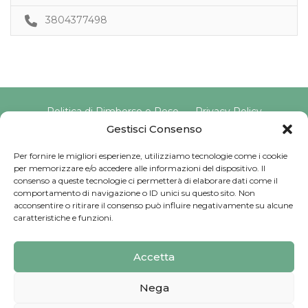
3804377498
Politica di Rimborso e Reso
Privacy Policy
Cookie Policy
Gestisci Consenso
Per fornire le migliori esperienze, utilizziamo tecnologie come i cookie
per memorizzare e/o accedere alle informazioni del dispositivo. Il
Copyright © 2025 Pavimento Pelvico Italia beAPPI srl |
consenso a queste tecnologie ci permetterà di elaborare dati come il
Indirizzo: Via Cassia 1827 Int. A, 00123 Roma (RM) |
comportamento di navigazione o ID unici su questo sito. Non
P.IVA: 16569171008 | Email PEC:
acconsentire o ritirare il consenso può influire negativamente su alcune
pavimentopelvicoitalia@pec.it | Codice Univoco:
caratteristiche e funzioni.
SU9YNJA
Iscriviti alla Newsletter
Accetta
Sviluppato da
G Tech Group
Nega