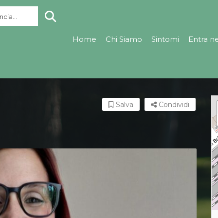
cia...
Home
Chi Siamo
Sintomi
Entra n
Salva
Condividi