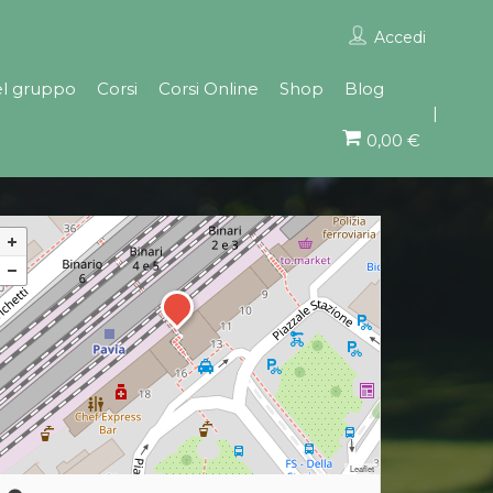
Accedi
el gruppo
Corsi
Corsi Online
Shop
Blog
0,00 €
Leaflet