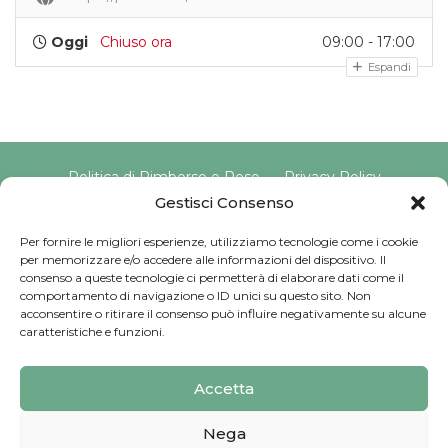
Oggi
Chiuso ora
09:00 - 17:00
Espandi
Politica di Rimborso e Reso
Privacy Policy
Cookie Policy
Gestisci Consenso
Per fornire le migliori esperienze, utilizziamo tecnologie come i cookie
per memorizzare e/o accedere alle informazioni del dispositivo. Il
Copyright © 2025 Pavimento Pelvico Italia beAPPI srl |
consenso a queste tecnologie ci permetterà di elaborare dati come il
Indirizzo: Via Cassia 1827 Int. A, 00123 Roma (RM) |
comportamento di navigazione o ID unici su questo sito. Non
P.IVA: 16569171008 | Email PEC:
acconsentire o ritirare il consenso può influire negativamente su alcune
pavimentopelvicoitalia@pec.it | Codice Univoco:
caratteristiche e funzioni.
SU9YNJA
Iscriviti alla Newsletter
Accetta
Sviluppato da
G Tech Group
Nega