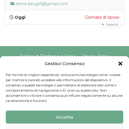
elena.dangeli@gmail.com
Oggi
Giornata di riposo
Espandi
Politica di Rimborso e Reso
Privacy Policy
Cookie Policy
Gestisci Consenso
Per fornire le migliori esperienze, utilizziamo tecnologie come i cookie
per memorizzare e/o accedere alle informazioni del dispositivo. Il
Copyright © 2025 Pavimento Pelvico Italia beAPPI srl |
consenso a queste tecnologie ci permetterà di elaborare dati come il
Indirizzo: Via Cassia 1827 Int. A, 00123 Roma (RM) |
comportamento di navigazione o ID unici su questo sito. Non
P.IVA: 16569171008 | Email PEC:
acconsentire o ritirare il consenso può influire negativamente su alcune
pavimentopelvicoitalia@pec.it | Codice Univoco:
caratteristiche e funzioni.
SU9YNJA
Iscriviti alla Newsletter
Accetta
Sviluppato da
G Tech Group