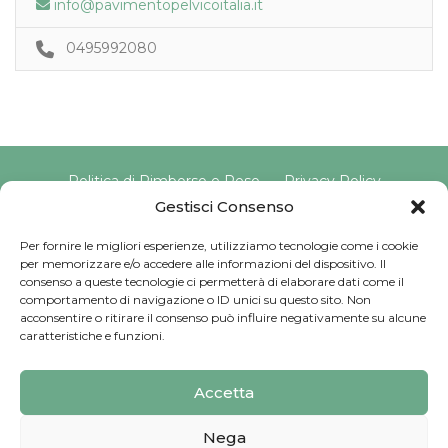
info@pavimentopelvicoitalia.it
0495992080
Politica di Rimborso e Reso
Privacy Policy
Cookie Policy
Gestisci Consenso
Per fornire le migliori esperienze, utilizziamo tecnologie come i cookie
per memorizzare e/o accedere alle informazioni del dispositivo. Il
Copyright © 2025 Pavimento Pelvico Italia beAPPI srl |
consenso a queste tecnologie ci permetterà di elaborare dati come il
Indirizzo: Via Cassia 1827 Int. A, 00123 Roma (RM) |
comportamento di navigazione o ID unici su questo sito. Non
P.IVA: 16569171008 | Email PEC:
acconsentire o ritirare il consenso può influire negativamente su alcune
pavimentopelvicoitalia@pec.it | Codice Univoco:
caratteristiche e funzioni.
SU9YNJA
Iscriviti alla Newsletter
Accetta
Sviluppato da
G Tech Group
Nega