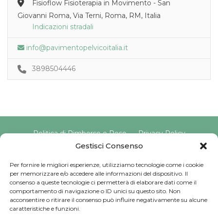
Fisioflow Fisioterapia in Movimento - San
Giovanni Roma, Via Terni, Roma, RM, Italia
Indicazioni stradali
info@pavimentopelvicoitalia.it
3898504446
Politica di Rimborso e Reso
Privacy Policy
Cookie Policy
Gestisci Consenso
Per fornire le migliori esperienze, utilizziamo tecnologie come i cookie
per memorizzare e/o accedere alle informazioni del dispositivo. Il
Copyright © 2025 Pavimento Pelvico Italia beAPPI srl |
consenso a queste tecnologie ci permetterà di elaborare dati come il
Indirizzo: Via Cassia 1827 Int. A, 00123 Roma (RM) |
comportamento di navigazione o ID unici su questo sito. Non
P.IVA: 16569171008 | Email PEC:
acconsentire o ritirare il consenso può influire negativamente su alcune
pavimentopelvicoitalia@pec.it | Codice Univoco:
caratteristiche e funzioni.
SU9YNJA