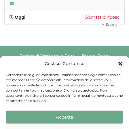
Oggi
Giornata di riposo
Espandi
Politica di Rimborso e Reso
Privacy Policy
Cookie Policy
Gestisci Consenso
Per fornire le migliori esperienze, utilizziamo tecnologie come i cookie
per memorizzare e/o accedere alle informazioni del dispositivo. Il
Copyright © 2025 Pavimento Pelvico Italia beAPPI srl |
consenso a queste tecnologie ci permetterà di elaborare dati come il
Indirizzo: Via Cassia 1827 Int. A, 00123 Roma (RM) |
comportamento di navigazione o ID unici su questo sito. Non
P.IVA: 16569171008 | Email PEC:
acconsentire o ritirare il consenso può influire negativamente su alcune
pavimentopelvicoitalia@pec.it | Codice Univoco:
caratteristiche e funzioni.
SU9YNJA
Iscriviti alla Newsletter
Accetta
Sviluppato da
G Tech Group