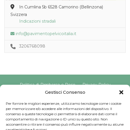
In Cumlina 5b 6528 Camorino (Bellinzona)
Svizzera
Indicazioni stradali
info@pavimentopelvicoitalia.it
3206768098
Politica di Rimborso e Reso
Privacy Policy
Cookie Policy
Gestisci Consenso
Per fornire le migliori esperienze, utilizziamo tecnologie come i cookie
per memorizzare e/o accedere alle informazioni del dispositivo. Il
Copyright © 2025 Pavimento Pelvico Italia beAPPI srl |
consenso a queste tecnologie ci permetterà di elaborare dati come il
Indirizzo: Via Cassia 1827 Int. A, 00123 Roma (RM) |
comportamento di navigazione o ID unici su questo sito. Non
P.IVA: 16569171008 | Email PEC:
acconsentire o ritirare il consenso può influire negativamente su alcune
pavimentopelvicoitalia@pec.it | Codice Univoco:
caratteristiche e funzioni.