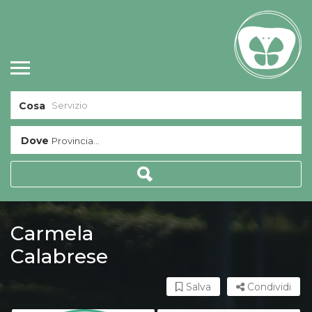
Cosa
Dove
Provincia...
Carmela
Calabrese
Salva
Condividi