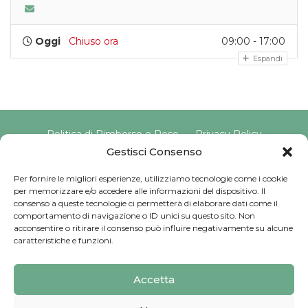
Oggi
Chiuso ora
09:00 - 17:00
Espandi
Politica di Rimborso e Reso
Privacy Policy
Cookie Policy
Gestisci Consenso
Per fornire le migliori esperienze, utilizziamo tecnologie come i cookie
per memorizzare e/o accedere alle informazioni del dispositivo. Il
Copyright © 2025 Pavimento Pelvico Italia beAPPI srl |
consenso a queste tecnologie ci permetterà di elaborare dati come il
Indirizzo: Via Cassia 1827 Int. A, 00123 Roma (RM) |
comportamento di navigazione o ID unici su questo sito. Non
P.IVA: 16569171008 | Email PEC:
acconsentire o ritirare il consenso può influire negativamente su alcune
pavimentopelvicoitalia@pec.it | Codice Univoco:
caratteristiche e funzioni.
SU9YNJA
Iscriviti alla Newsletter
Accetta
Sviluppato da
G Tech Group