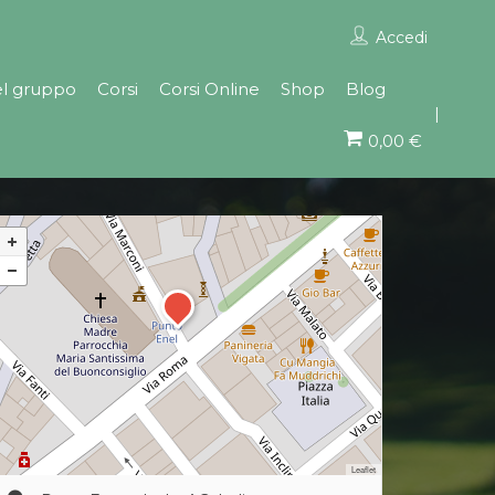
Accedi
el gruppo
Corsi
Corsi Online
Shop
Blog
0,00 €
Leaflet