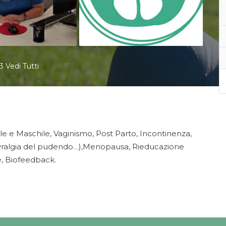
3 Vedi Tutti
e e Maschile, Vaginismo, Post Parto, Incontinenza,
 nevralgia del pudendo…),Menopausa, Rieducazione
e, Biofeedback.