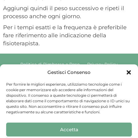
Aggiungi quindi il peso successivo e ripeti il
processo anche ogni giorno.
Per i tempi esatti e la frequenza è preferibile
fare riferimento alle indicazione della
fisioterapista.
Politica di Rimborso e Reso
Privacy Policy
Cookie Policy
Gestisci Consenso
Per fornire le migliori esperienze, utilizziamo tecnologie come i
cookie per memorizzare e/o accedere alle informazioni del
Copyright © 2025 Pavimento Pelvico Italia beAPPI srl |
dispositivo. Il consenso a queste tecnologie ci permetterà di
Indirizzo: Via Cassia 1827 Int. A, 00123 Roma (RM) |
elaborare dati come il comportamento di navigazione o ID unici su
P.IVA: 16569171008 | Email PEC:
questo sito. Non acconsentire o ritirare il consenso può influire
pavimentopelvicoitalia@pec.it | Codice Univoco:
negativamente su alcune caratteristiche e funzioni.
SU9YNJA
Iscriviti alla Newsletter
Accetta