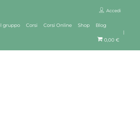
Accedi
el gruppo
Corsi
Corsi Online
Shop
Blog
0,00 €