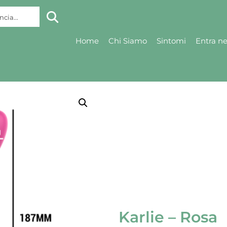
ncia...
Home
Chi Siamo
Sintomi
Entra n
Karlie – Rosa