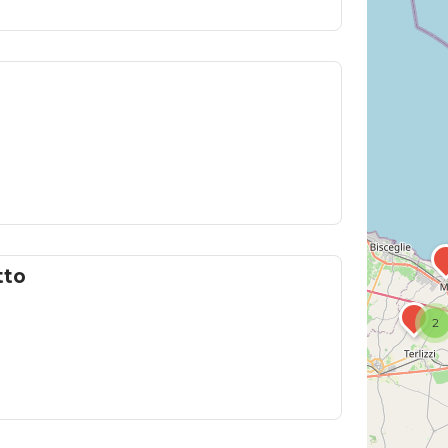
tto
2