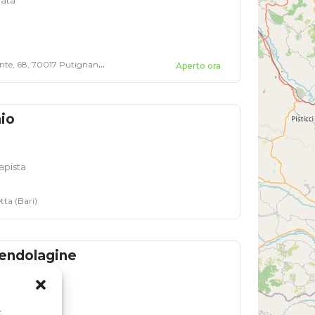
te, 68, 70017 Putignano BA
Aperto ora
io
apista
tta (Bari)
endolagine
r