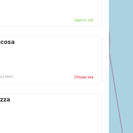
Aperto ora
acosa
ra (BA)
Chiuso ora
ezza