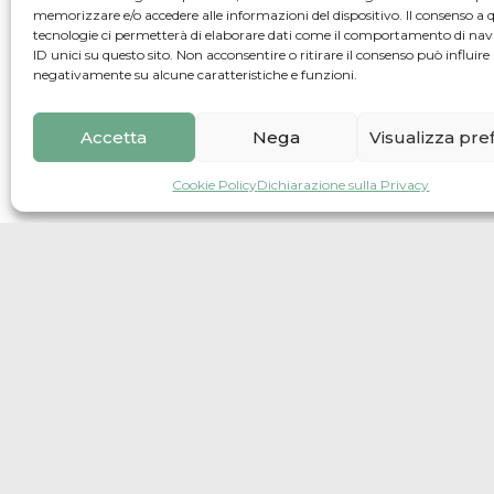
memorizzare e/o accedere alle informazioni del dispositivo. Il consenso a 
tecnologie ci permetterà di elaborare dati come il comportamento di nav
Via John Fitzgerald Kennedy 28/a, 
ID unici su questo sito. Non acconsentire o ritirare il consenso può influire
negativamente su alcune caratteristiche e funzioni.
Accetta
Nega
Visualizza pr
Cookie Policy
Dichiarazione sulla Privacy