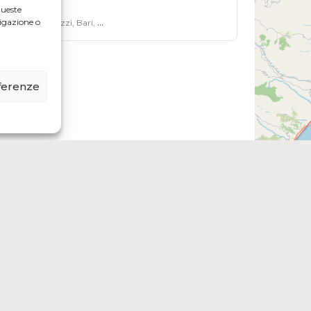
queste
igazione o
Terlizzi, Bari, Puglia, 70038, Italia
eferenze
Recesso online