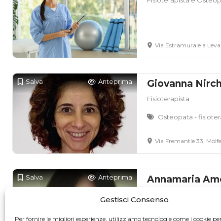
Via Estramurale a Levan
Salva
Anteprima
Giovanna Nirch
Fisioterapista
Osteopata - fisioter
Via Fremantle 33, Molfe
Salva
Anteprima
Annamaria Am
Fisioterapista
Gestisci Consenso
BA
Per fornire le migliori esperienze, utilizziamo tecnologie come i cookie pe