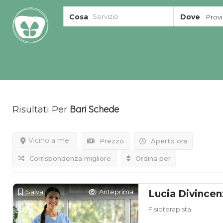
Cosa
Dove
Provin
Bari
Schede
Risultati Per
Vicino a me
Prezzo
Aperto ora
Corrispondenza migliore
Ordina per
Salva
Anteprima
Lucia Divince
Fisioterapista