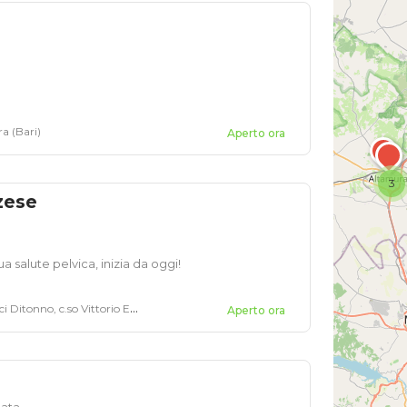
a (Bari)
Aperto ora
3
zese
ua salute pelvica, inizia da oggi!
no, c.so Vittorio Emanuele II,n° 150
Aperto ora
pata