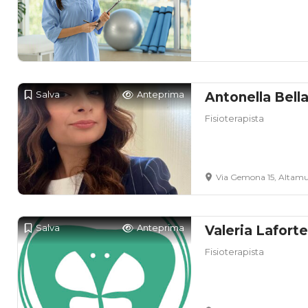
Salva
Anteprima
Antonella Bell
Fisioterapista
Via Gemona 15, Altamu
Salva
Anteprima
Valeria Lafort
Fisioterapista