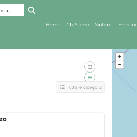
cia...
Home
Chi Siamo
Sintomi
Entra n
Tutte le categorie
nzo