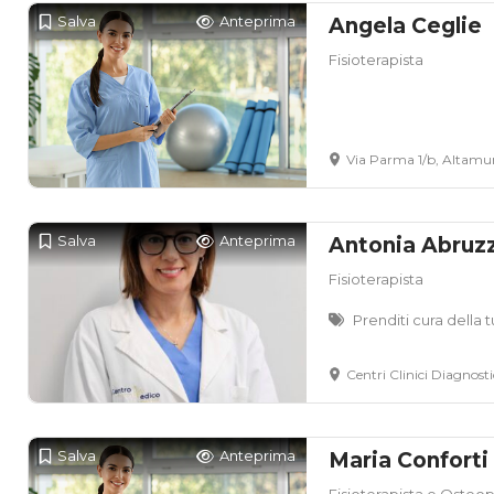
Salva
Anteprima
Angela Ceglie
Fisioterapista
Via Parma 1/b, Altamur
Salva
Anteprima
Antonia Abruz
Fisioterapista
Prenditi cura della t
Centri Clinici Diagnostici Diton
Salva
Anteprima
Maria Conforti
Fisioterapista e Osteo