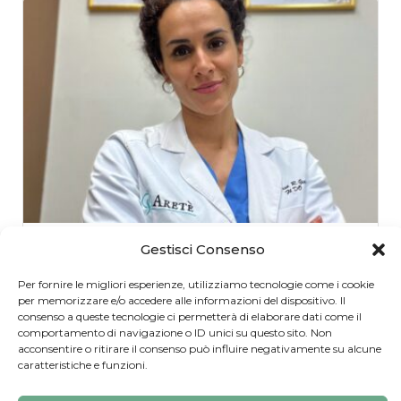
Rossella Giusti
Gestisci Consenso
Fisioterapista e Osteopata
Per fornire le migliori esperienze, utilizziamo tecnologie come i cookie
per memorizzare e/o accedere alle informazioni del dispositivo. Il
consenso a queste tecnologie ci permetterà di elaborare dati come il
Via Cesare Fagiani, 26, Pescara, PE, Italia
comportamento di navigazione o ID unici su questo sito. Non
acconsentire o ritirare il consenso può influire negativamente su alcune
Giornata di
caratteristiche e funzioni.
riposo