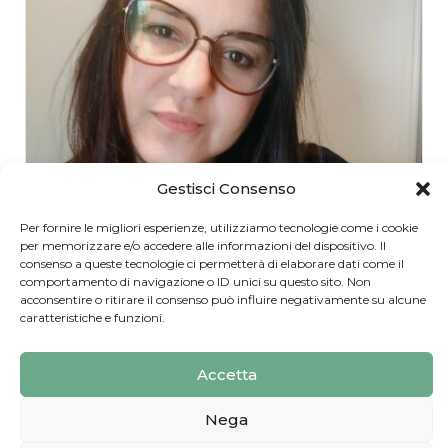
Gestisci Consenso
Per fornire le migliori esperienze, utilizziamo tecnologie come i cookie
Belkys Liliana D’Addezio
per memorizzare e/o accedere alle informazioni del dispositivo. Il
consenso a queste tecnologie ci permetterà di elaborare dati come il
Fisioterapista
comportamento di navigazione o ID unici su questo sito. Non
acconsentire o ritirare il consenso può influire negativamente su alcune
caratteristiche e funzioni.
Studio di Fisioterapia San Biagio, Via Gabriele d'Annunzio, Garrufo, Sant'Omero TE, Italia
Accetta
Nega