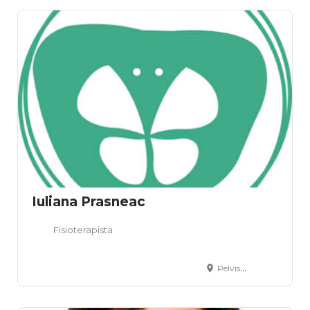
Iuliana Prasneac
Fisioterapista
PelvisPosture dr.ssa Iuliana Prasneac, Piazza San Bartolomeo, Fossò, VE, Italia